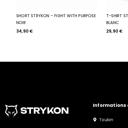
SHORT STRYKON – FIGHT WITH PURPOSE
T-SHIRT S
NOIR
BLANC
34,90
€
29,90
€
CHOIX DES OPTIONS
CHOIX DES O
Informations 
Toulon