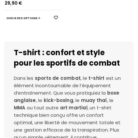
BORDEAUX
29,90
€
CHOIX DES OPTIONS
T-shirt : confort et style
pour les sportifs de combat
Dans les
sports de combat
, le
t-shirt
est un
élément incontournable de l’équipement
d’entraînement. Que vous pratiquiez la
boxe
anglaise
, le
kick-boxing
, le
muay thaï
, le
MMA
ou tout autre
art martial
, un t-shirt
technique bien conçu offre un confort
optimal, une liberté de mouvement totale et
une gestion efficace de la transpiration. Plus
qu’un simple vêtement, il contribue